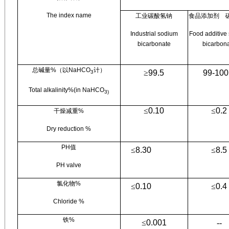
The index name
工业碳酸氢钠
食品添加剂
Industrial sodium
Food additive
bicarbonate
bicarbon
总碱量
%
（以
NaHCO
计）
≥
99.5
99-100
3
Total alkalinity%(in NaHCO
3)
≤
0.10
≤
0.2
干燥减重
%
Dry reduction %
PH
值
≤
8.30
≤
8.5
PH valve
氯化物
%
≤
0.10
≤
0.4
Chloride %
铁
%
≤
0.001
--