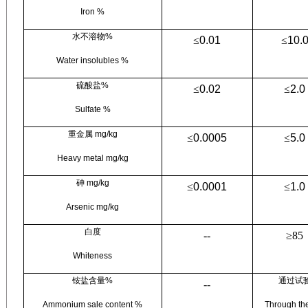
Iron %
水不溶物
%
≤
0.01
≤
10.
Water insolubles %
硫酸盐
%
≤
0.02
≤
2.0
Sulfate %
重金属
mg/kg
≤
0.0005
≤
5.0
Heavy metal mg/kg
砷
mg/kg
≤
0.0001
≤
1.0
Arsenic mg/kg
白度
--
≥
85
Whiteness
铵盐含量
%
通过试
--
Ammonium sale content %
Through the