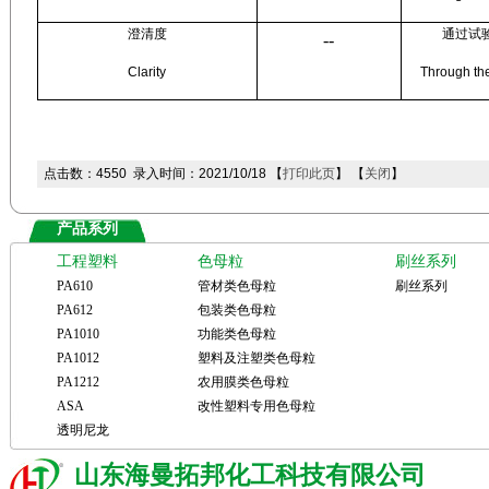
澄清度
通过试
--
Clarity
Through the
点击数：4550 录入时间：2021/10/18 【
打印此页
】 【
关闭
】
产品系列
工程塑料
色母粒
刷丝系列
PA610
管材类色母粒
刷丝系列
PA612
包装类色母粒
PA1010
功能类色母粒
PA1012
塑料及注塑类色母粒
PA1212
农用膜类色母粒
ASA
改性塑料专用色母粒
透明尼龙
山东海曼拓邦化工科技有限公司